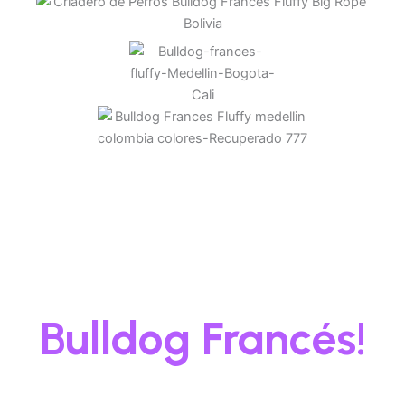
¡El Fluffy es una
variante
especial del
Bulldog Francés!