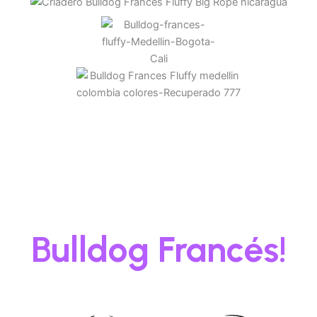
¡El Fluffy es una
variante
especial del
Bulldog Francés!