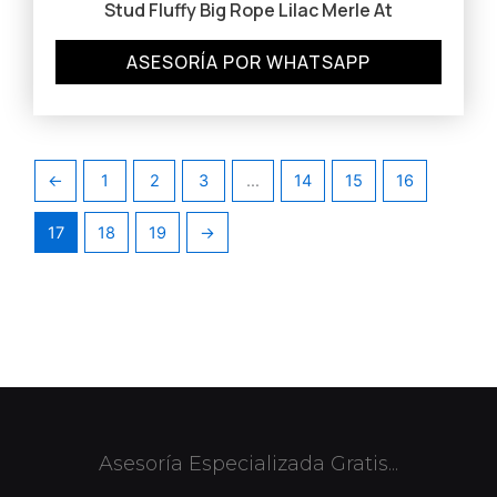
Stud Fluffy Big Rope Lilac Merle At
ASESORÍA POR WHATSAPP
←
1
2
3
…
14
15
16
17
18
19
→
Asesoría Especializada Gratis...