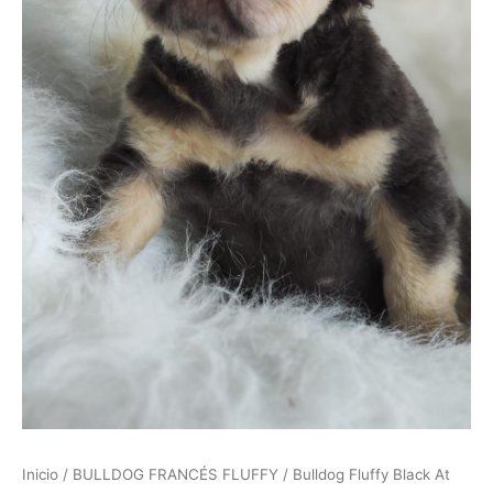
Inicio
/
BULLDOG FRANCÉS FLUFFY
/ Bulldog Fluffy Black At