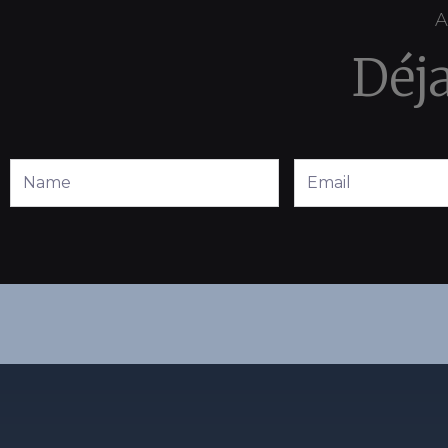
A
Déj
Full
Email
Name