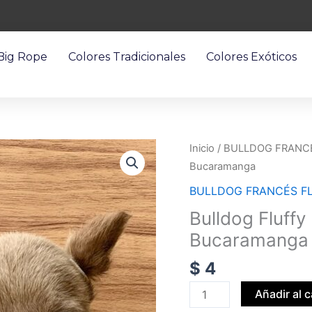
 Big Rope
Colores Tradicionales
Colores Exóticos
Bulldog
Inicio
/
BULLDOG FRANC
Fluffy
Bucaramanga
Pied
BULLDOG FRANCÉS F
Isabella
Bulldog Fluffy
Precio
Bucaramanga
Bucaramanga
cantidad
$
4
Añadir al c