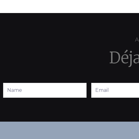
A
Déj
Full
Email
Name