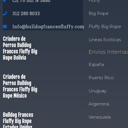
Cll 70 Sur N 3880
Fluffy
312 280 8033
Big Rope
Info@bulldogfrancesfluffy.com
Fluffy Big Rope
Criadero de
Lineas Exóticas
Perros Bulldog
Frances Fluffy Big
Envios Interna
Rope Bolivia
España
Criadero de
Puerto Rico
Perros Bulldog
Frances Fluffy Big
Uruguay
Rope México
Argentina
Bulldog Frances
Venezuela
Fluffy Big Rope
Estados Unidos