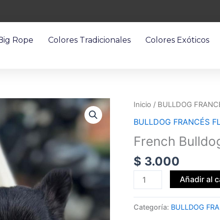
 Big Rope
Colores Tradicionales
Colores Exóticos
French
Inicio
/
BULLDOG FRANC
Bulldog
BULLDOG FRANCÉS F
Fluffy
French Bulldog
Austin
Texas
$
3.000
cantidad
Añadir al c
Categoría:
BULLDOG FRA