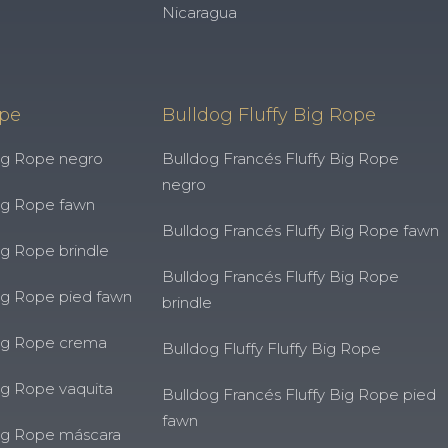
Nicaragua
ope
Bulldog Fluffy Big Rope
ig Rope negro
Bulldog Francés Fluffy Big Rope
negro
ig Rope fawn
Bulldog Francés Fluffy Big Rope fawn
ig Rope brindle
Bulldog Francés Fluffy Big Rope
ig Rope pied fawn
brindle
Big Rope crema
Bulldog Fluffy Fluffy Big Rope
ig Rope vaquita
Bulldog Francés Fluffy Big Rope pied
fawn
ig Rope máscara