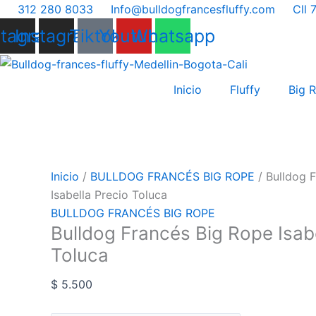
Ir
Bulldog
312 280 8033
Info@bulldogfrancesfluffy.com
Cll 
al
Francés
stagram
Instagram
Tiktok
Youtube
Whatsapp
contenido
Big
Rope
Isabella
Inicio
Fluffy
Big 
Precio
Toluca
cantidad
Inicio
/
BULLDOG FRANCÉS BIG ROPE
/ Bulldog 
Isabella Precio Toluca
BULLDOG FRANCÉS BIG ROPE
Bulldog Francés Big Rope Isab
Toluca
$
5.500