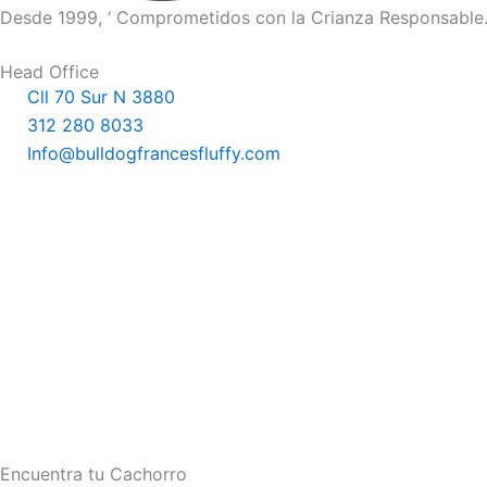
Desde 1999, ‘ Comprometidos con la Crianza Responsable
Head Office
Cll 70 Sur N 3880
312 280 8033
Info@bulldogfrancesfluffy.com
Criadero de Perros
Bulldog Frances Fluffy Big
Rope Bolivia
Criadero de Perros
Bulldog Frances Fluffy Big
Rope México
Bulldog Frances
Fluffy Big Rope
Estados Unidos
Encuentra tu Cachorro