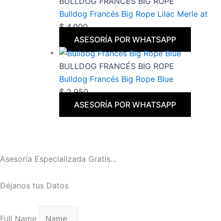
BULLDOG FRANCÉS BIG ROPE
Bulldog Francés Big Rope Lilac Merle at
$
4.000
ASESORÍA POR WHATSAPP
BULLDOG FRANCÉS BIG ROPE
Bulldog Francés Big Rope Blue
$
2.950
ASESORÍA POR WHATSAPP
Asesoría Especializada Gratis...
Déjanos tus Datos
Full Name