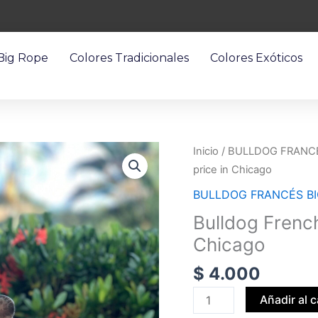
 Big Rope
Colores Tradicionales
Colores Exóticos
Bulldog
Inicio
/
BULLDOG FRANCÉ
French
price in Chicago
Big
BULLDOG FRANCÉS BI
Rope
Bulldog French
Black
Chicago
Merle
price
$
4.000
in
Chicago
Añadir al c
cantidad