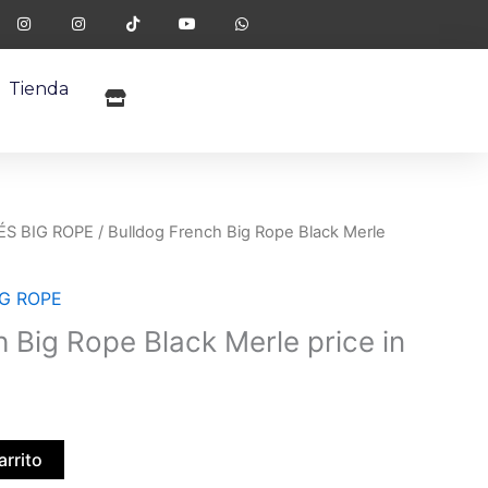
I
I
T
Y
W
n
n
i
o
h
s
s
k
u
a
t
t
t
t
t
a
a
o
u
s
g
g
k
b
a
Tienda
r
r
e
p
a
a
p
m
m
S BIG ROPE
/ Bulldog French Big Rope Black Merle
G ROPE
 Big Rope Black Merle price in
arrito