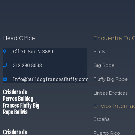
Head Office
Encuentra Tu 
Cll 70 Sur N 3880
Fluffy
312 280 8033
Big Rope
Info@bulldogfrancesfluffy.com
Fluffy Big Rope
Criadero de
Lineas Exóticas
Perros Bulldog
Frances Fluffy Big
Envios Interna
Rope Bolivia
España
Criadero de
Puerto Rico