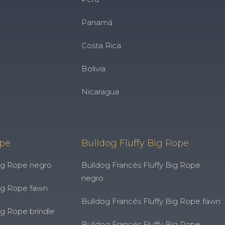
Panamá
Costa Rica
Bolivia
Nicaragua
ope
Bulldog Fluffy Big Rope
ig Rope negro
Bulldog Francés Fluffy Big Rope
negro
ig Rope fawn
Bulldog Francés Fluffy Big Rope fawn
ig Rope brindle
Bulldog Francés Fluffy Big Rope