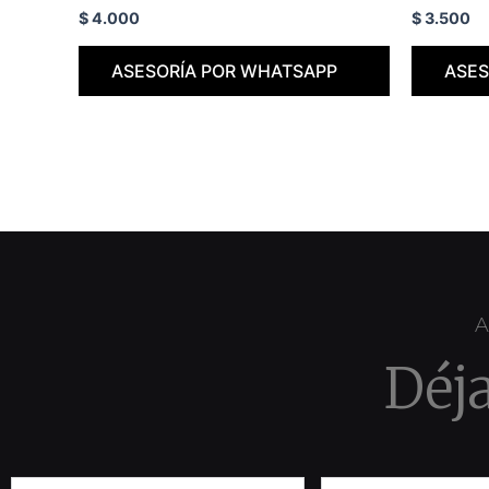
$
4.000
$
3.500
ASESORÍA POR WHATSAPP
ASES
A
Déj