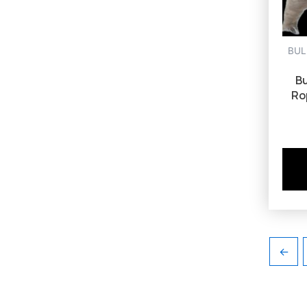
BUL
Bu
Ro
←