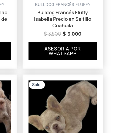
FY
BULLDOG FRANCÉS FLUFFY
ilac
Bulldog Francés Fluffy
a de
Isabella Precio en Saltillo
Coahuila
$
3.500
$
3.000
ASESORÍA POR
WHATSAPP
urrent
Original
Current
rice
price
price
Sale!
:
was:
is:
3.000.
$ 3.000.
$ 2.500.