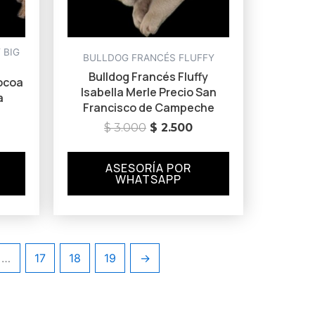
 BIG
BULLDOG FRANCÉS FLUFFY
Bulldog Francés Fluffy
Cocoa
Isabella Merle Precio San
a
Francisco de Campeche
$
3.000
$
2.500
ASESORÍA POR
WHATSAPP
…
17
18
19
→