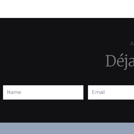
A
Déj
Full
Email
Name