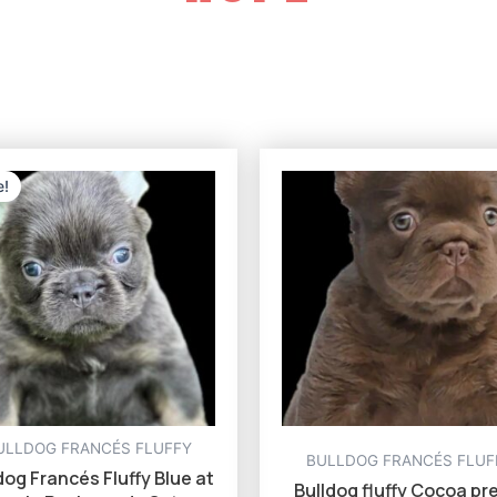
Original
Current
price
price
$ 7.500
e!
was:
is:
$ 2.500.
$ 2.300.
1.878
3.752
5.626
7.500
iltro
ULLDOG FRANCÉS FLUFFY
BULLDOG FRANCÉS FLUF
dog Francés Fluffy Blue at
Bulldog fluffy Cocoa pr