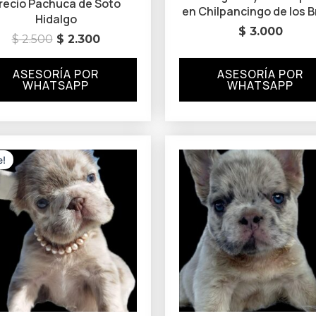
recio Pachuca de Soto
en Chilpancingo de los 
Hidalgo
$
3.000
$
2.500
$
2.300
ASESORÍA POR
ASESORÍA POR
WHATSAPP
WHATSAPP
Original
Current
price
price
e!
was:
is:
$ 4.500.
$ 3.800.