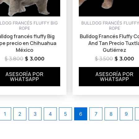
LDOG FRANCÉS FLUFFY BIG
BULLDOG FRANCÉS FLUFFY
ROPE
ROPE
lldog francés fluffy Big
Bulldog Francés Fluffy 
pe precio en Chihuahua
And Tan Precio Tuxtl
México
Gutiérrez
$
3.800
$
3.000
$
3.500
$
3.000
ASESORÍA POR
ASESORÍA POR
WHATSAPP
WHATSAPP
1
2
3
4
5
6
7
8
9