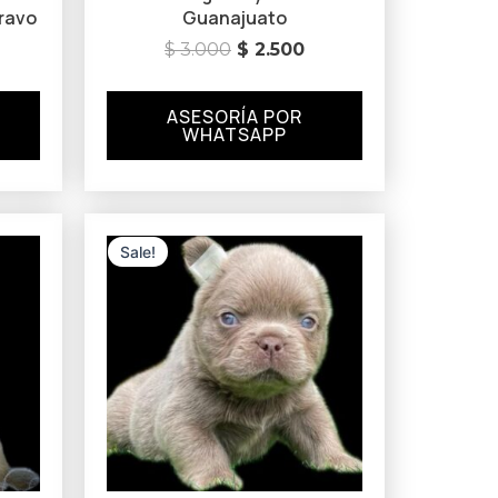
Bravo
Guanajuato
$
3.000
$
2.500
ASESORÍA POR
WHATSAPP
Original
Current
price
price
Sale!
was:
is:
$ 3.500.
$ 3.000.