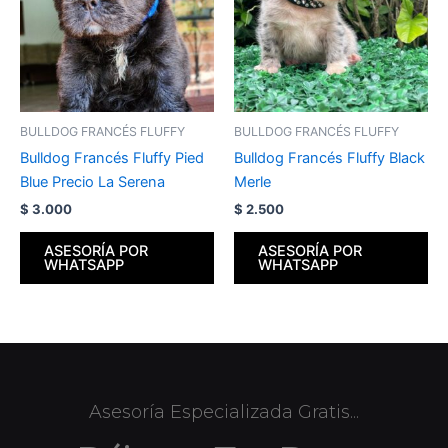
BULLDOG FRANCÉS FLUFFY
BULLDOG FRANCÉS FLUFFY
Bulldog Francés Fluffy Pied
Bulldog Francés Fluffy Black
Blue Precio La Serena
Merle
$
3.000
$
2.500
ASESORÍA POR
ASESORÍA POR
WHATSAPP
WHATSAPP
Asesoría Especializada Gratis...