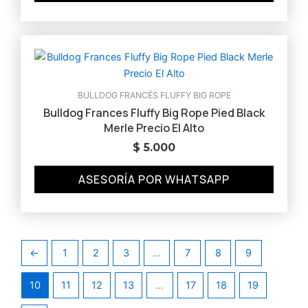
BULLDOG FRANCÉS FLUFFY BIG ROPE
Bulldog Frances Fluffy Big Rope Pied Black
Merle Precio El Alto
$
5.000
ASESORÍA POR WHATSAPP
←
1
2
3
…
7
8
9
10
11
12
13
…
17
18
19