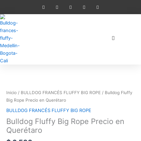
I
I
T
Y
W
Ir
n
n
i
o
h
al
s
s
k
u
a
t
t
t
t
t
contenido
a
a
o
u
s
g
g
k
b
a
r
r
e
p
a
a
p
m
m
Bulldog
Fluffy
Big
Rope
Inicio
/
BULLDOG FRANCÉS FLUFFY BIG ROPE
/ Bulldog Fluffy
Precio
Big Rope Precio en Querétaro
en
BULLDOG FRANCÉS FLUFFY BIG ROPE
Querétaro
Bulldog Fluffy Big Rope Precio en
cantidad
Querétaro